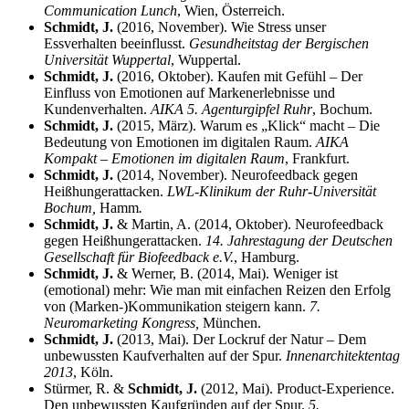
Communication Lunch
, Wien, Österreich.
Schmidt, J.
(2016, November). Wie Stress unser
Essverhalten beeinflusst.
Gesundheitstag der Bergischen
Universität Wuppertal
, Wuppertal.
Schmidt, J.
(2016, Oktober). Kaufen mit Gefühl – Der
Einfluss von Emotionen auf Markenerlebnisse und
Kundenverhalten.
AIKA 5. A
genturgipfel Ruhr
, Bochum.
Schmidt, J.
(2015, März). Warum es „Klick“ macht – Die
Bedeutung von Emotionen im digitalen Raum.
AIKA
Kompakt – Emotionen im digitalen Raum
, Frankfurt.
Schmidt, J.
(2014, November). Neurofeedback gegen
Heißhungerattacken.
LWL-Klinikum der Ruhr-Universität
Bochum,
Hamm
.
Schmidt, J.
& Martin, A. (2014, Oktober). Neurofeedback
gegen Heißhungerattacken.
14. Jahrestagung der Deutschen
Gesellschaft für Biofeedback e.V.
, Hamburg.
Schmidt, J.
& Werner, B. (2014, Mai). Weniger ist
(emotional) mehr: Wie man mit einfachen Reizen den Erfolg
von (Marken-)Kommunikation steigern kann.
7.
Neuromarketing Kongress,
München.
Schmidt, J.
(2013, Mai). Der Lockruf der Natur – Dem
unbewussten Kaufverhalten auf der Spur.
Innenarchitektentag
2013
, Köln.
Stürmer, R. &
Schmidt, J.
(2012, Mai). Product-Experience.
Den unbewussten Kaufgründen auf der Spur.
5.